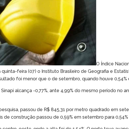
O Índice Nacion
inta-feira (07) o Instituto Brasileiro de Geografia e Estatís
esultado foi menor que o de setembro, quando houve 0,54% 
o Sinapi alcança -0,77%, ante 4,99% do mesmo período no an
 pesquisa, passou de R$ 845,31 por metro quadrado em set
iais de construção passou de 0,59% em setembro para 0,54%
o centro-oeste, onde a alta foi de 1,54%. O norte teve avanç