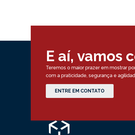
E aí, vamos 
Teremos o maior prazer em mostrar po
com a praticidade, segurança e agilid
ENTRE EM CONTATO