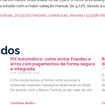
 o estado com a maior variação mensal, de 4,72%, devido a um
/noticias_20131107/setores_construcao_imoveis/413258/Ín
ados
PIX Automático: como evitar fraudes e
R
erros com pagamentos de forma segura
d
e integrada.
5 
8 de outubro de 2025
O
O Pix revolucionou a forma como pessoas e
Tr
empresas realizam transações financeiras no Brasil.
de
De acordo com o Banco Central, já são mais de 160
d
Continue lendo »
Co