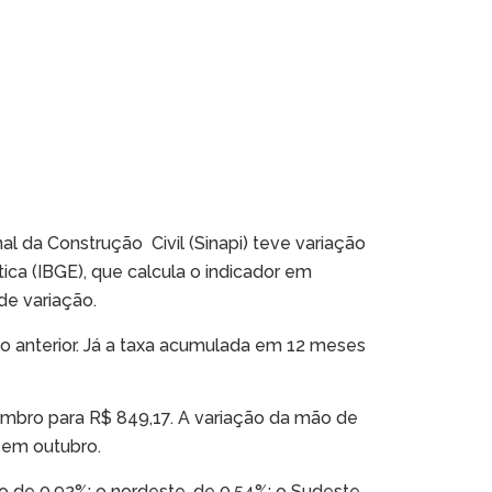
al da Construção Civil (Sinapi) teve variação
tica (IBGE), que calcula o indicador em
de variação.
o anterior. Já a taxa acumulada em 12 meses
embro para R$ 849,17. A variação da mão de
 em outubro.
o de 0,92%; o nordeste, de 0,54%; o Sudeste,