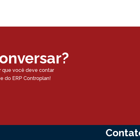
conversar?
r que você deve contar
ade do ERP Controplan!
Contat