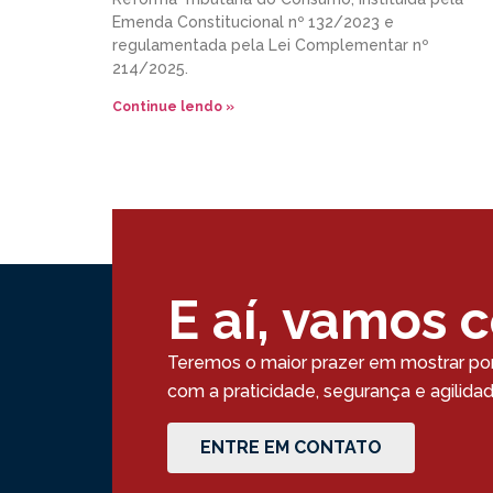
Emenda Constitucional nº 132/2023 e
regulamentada pela Lei Complementar nº
214/2025.
Continue lendo »
E aí, vamos 
Teremos o maior prazer em mostrar po
com a praticidade, segurança e agilid
ENTRE EM CONTATO