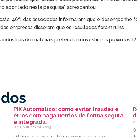
mo apontado nesta pesquisa”, acrescentou.
osto, 46% das associadas informaram que o desempenho fo
das empresas disseram que os resultados foram ruins.
 indústrias de materiais pretendiam investir nos próximos 
ados
PIX Automático: como evitar fraudes e
R
erros com pagamentos de forma segura
d
e integrada.
5 
8 de outubro de 2025
O
O Pix revolucionou a forma como pessoas e
Tr