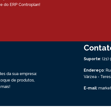
ade do ERP Controplan!
Contat
Suporte
: (21
Endereço
: R
des da sua empresa:
Várzea - Tere
stoque de produtos,
 mais!
E-mail
: marke