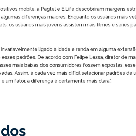
ivos mobile, a Pagtel e E.Life descobriram margens estreit
 algumas diferenças maiores. Enquanto os usuários mais vel
ets, os usuários mais jovens assistem mais filmes e séries pa
variavelmente ligado à idade e renda em alguma extensão, 
do esses padrões. De acordo com Felipe Lessa, diretor de mar
s classes mais baixas dos consumidores fossem expostas, es
vadas. Assim, é cada vez mais difícil selecionar padrões d
é um fator, a diferença é certamente mais clara”.
ados