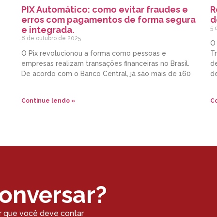
PIX Automático: como evitar fraudes e
R
erros com pagamentos de forma segura
d
e integrada.
5 
8 de outubro de 2025
O
O Pix revolucionou a forma como pessoas e
Tr
empresas realizam transações financeiras no Brasil.
de
De acordo com o Banco Central, já são mais de 160
d
Continue lendo »
Co
conversar?
r que você deve contar