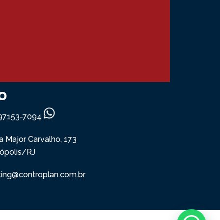
o
) 97153-7094
ua Major Carvalho, 173
sópolis/RJ
ting@controplan.com.br