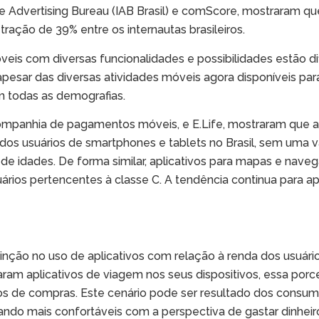
e Advertising Bureau (IAB Brasil) e comScore, mostraram que
ação de 39% entre os internautas brasileiros.
is com diversas funcionalidades e possibilidades estão dif
esar das diversas atividades móveis agora disponíveis para
m todas as demografias.
mpanhia de pagamentos móveis, e E.Life, mostraram que apl
s usuários de smartphones e tablets no Brasil, sem uma var
de idades. De forma similar, aplicativos para mapas e nave
rios pertencentes à classe C. A tendência continua para apl
inção no uso de aplicativos com relação à renda dos usuári
ram aplicativos de viagem nos seus dispositivos, essa porc
ivos de compras. Este cenário pode ser resultado dos consu
o mais confortáveis com a perspectiva de gastar dinheiro 