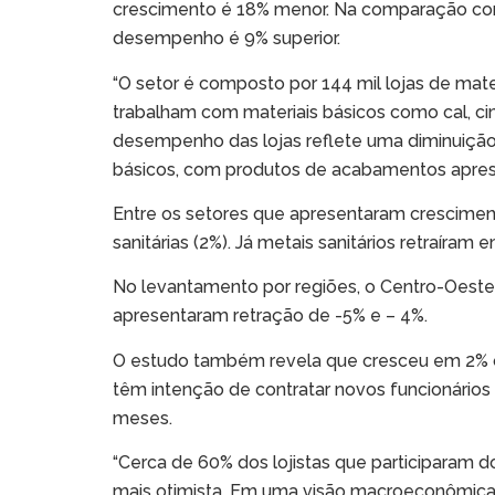
crescimento é 18% menor. Na comparação com
desempenho é 9% superior.
“O setor é composto por 144 mil lojas de mat
trabalham com materiais básicos como cal, c
desempenho das lojas reflete uma diminuiçã
básicos, com produtos de acabamentos apres
Entre os setores que apresentaram crescimento
sanitárias (2%). Já metais sanitários retraíram 
No levantamento por regiões, o Centro-Oeste
apresentaram retração de -5% e – 4%.
O estudo também revela que cresceu em 2% o
têm intenção de contratar novos funcionários
meses.
“Cerca de 60% dos lojistas que participaram 
mais otimista. Em uma visão macroeconômica,