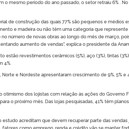
 o mesmo período do ano passado, o setor retraiu 6% . No
erial de construção das quais 77% são pequenos e médios e
imento e madeira ou não têm uma categoria que represente
o no número de novas obras ao longo do mês de março, po
entando aumento de vendas”, explica o presidente da Anam
 estão revestimentos cerâmicos (5%), aço (3%), tintas (3%),
em 4%.
, Norte e Nordeste apresentaram crescimento de 9%, 5% e 4
 otimismo dos lojistas com relação às ações do Governo F
 para o próximo mês. Das lojas pesquisadas, 41% têm plano
do estudo acreditam que devem recuperar parte das vendas 
 fatores como emprego, renda e crédito vão se manter fort