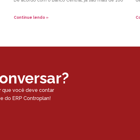
De acordo com o Banco Central, já são mais de 160
d
Continue lendo »
Co
conversar?
r que você deve contar
ade do ERP Controplan!