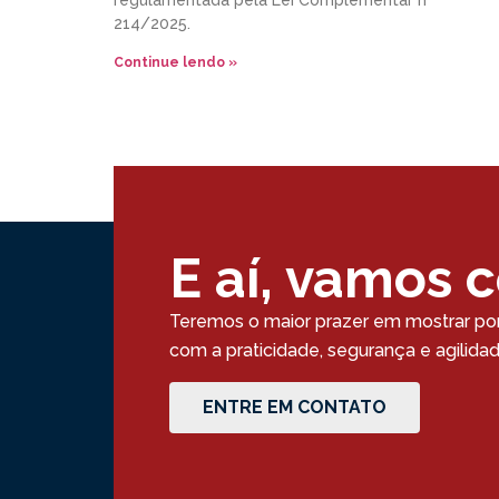
regulamentada pela Lei Complementar nº
214/2025.
Continue lendo »
E aí, vamos 
Teremos o maior prazer em mostrar po
com a praticidade, segurança e agilid
ENTRE EM CONTATO