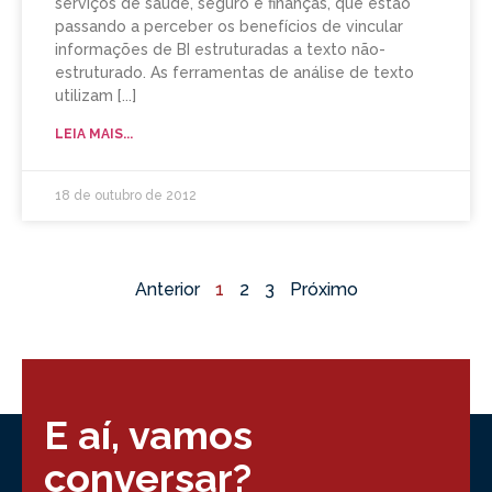
serviços de saúde, seguro e finanças, que estão
passando a perceber os benefícios de vincular
informações de BI estruturadas a texto não-
estruturado. As ferramentas de análise de texto
utilizam
LEIA MAIS...
18 de outubro de 2012
Anterior
1
2
3
Próximo
E aí, vamos
conversar?