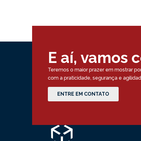
E aí, vamos 
Teremos o maior prazer em mostrar po
com a praticidade, segurança e agilid
ENTRE EM CONTATO