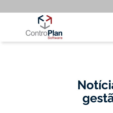
Notíci
gestã