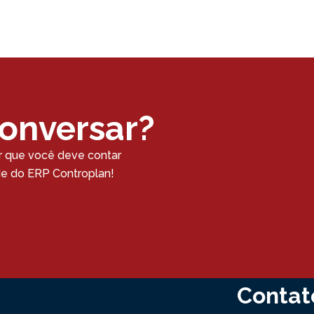
conversar?
r que você deve contar
ade do ERP Controplan!
Contat