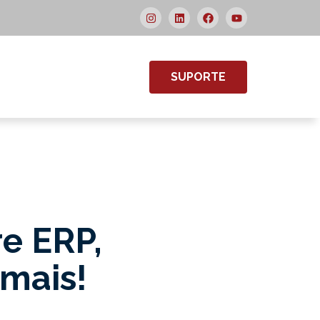
SUPORTE
re ERP,
 mais!