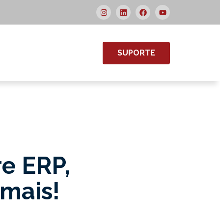
SUPORTE
re ERP,
 mais!