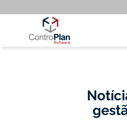
Notíci
gestã