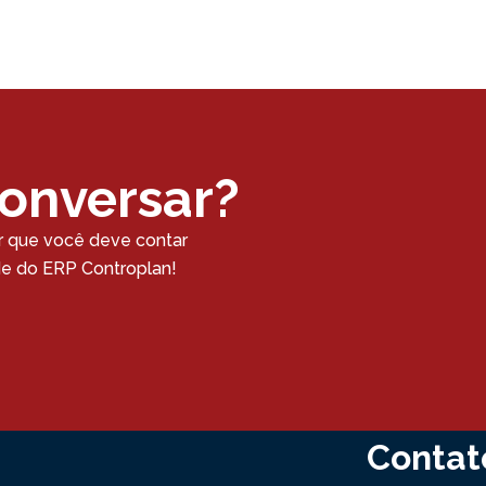
conversar?
r que você deve contar
ade do ERP Controplan!
Contat