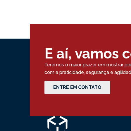
E aí, vamos 
Teremos o maior prazer em mostrar po
com a praticidade, segurança e agilid
ENTRE EM CONTATO