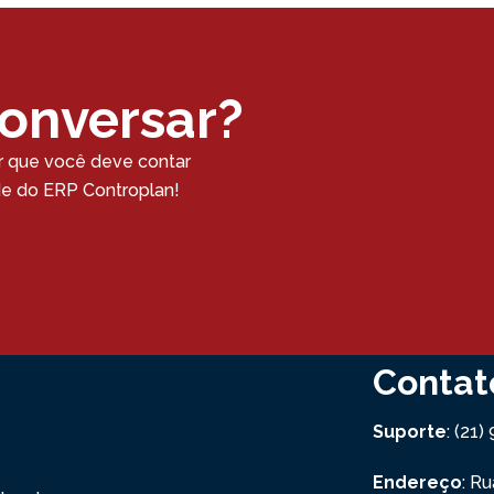
conversar?
r que você deve contar
ade do ERP Controplan!
Contat
Suporte
: (21
Endereço
: R