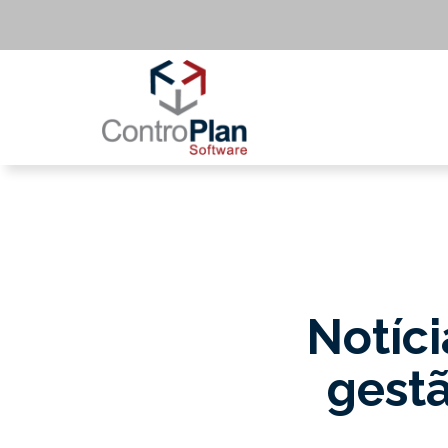
Notíci
gestã