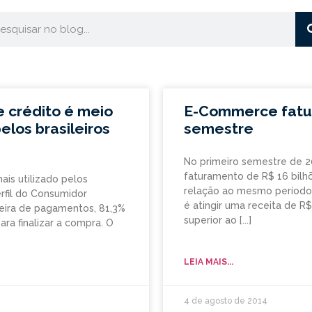
 crédito é meio
E-Commerce fatura
los brasileiros
semestre
No primeiro semestre de 20
faturamento de R$ 16 bil
is utilizado pelos
relação ao mesmo período d
erfil do Consumidor
é atingir uma receita de R
ileira de pagamentos, 81,3%
superior ao
ara finalizar a compra. O
LEIA MAIS...
4 de agosto de 2014