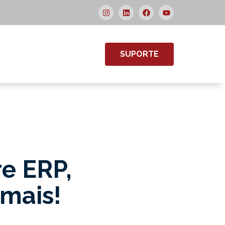
SUPORTE
re ERP,
 mais!