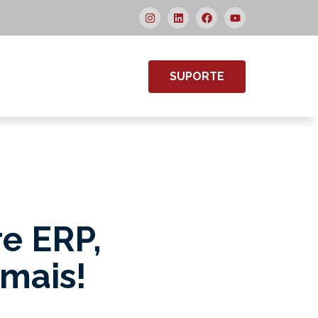
SUPORTE
re ERP,
 mais!