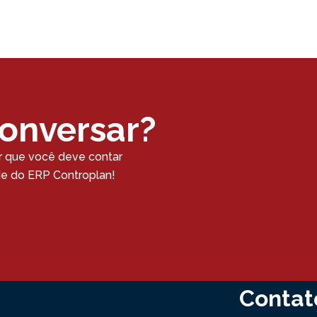
conversar?
r que você deve contar
ade do ERP Controplan!
Contat