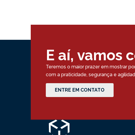
E aí, vamos 
Teremos o maior prazer em mostrar po
com a praticidade, segurança e agilid
ENTRE EM CONTATO