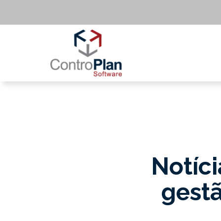
Notíci
gestã