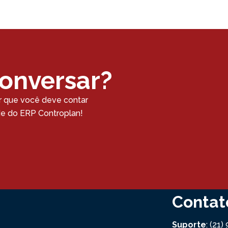
conversar?
r que você deve contar
ade do ERP Controplan!
Contat
Suporte
: (21