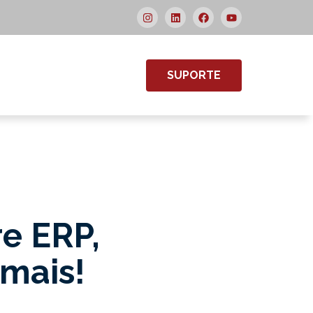
SUPORTE
re ERP,
 mais!