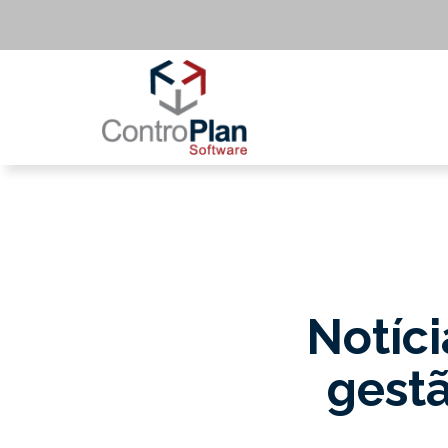
Notíci
gestã