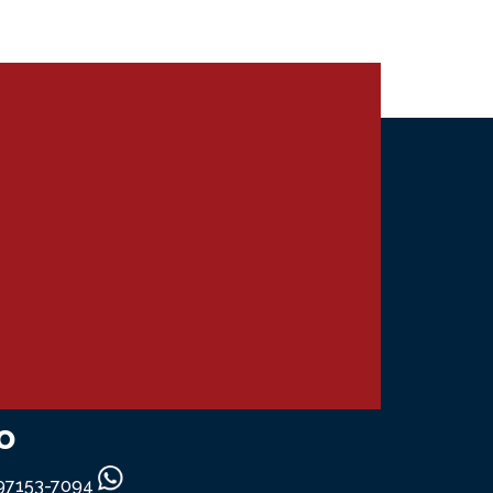
o
) 97153-7094