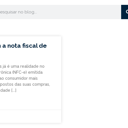
a nota fiscal de
s já é uma realidade no
rônica (NFC-e) emitida
ao consumidor mais
postos das suas compras,
iedade