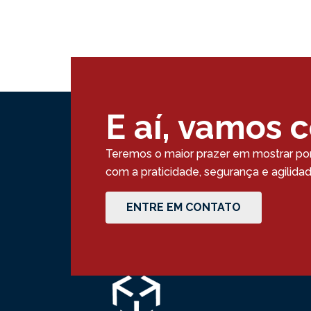
E aí, vamos 
Teremos o maior prazer em mostrar po
com a praticidade, segurança e agilid
ENTRE EM CONTATO