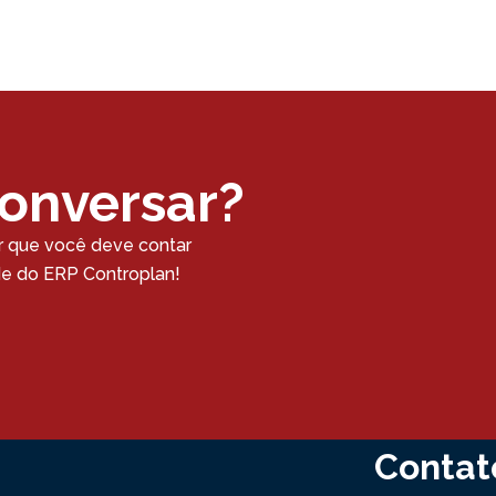
conversar?
r que você deve contar
ade do ERP Controplan!
Contat