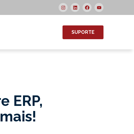
SUPORTE
re ERP,
 mais!