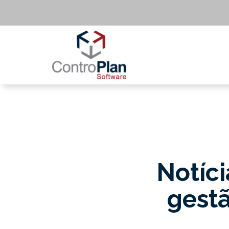
Notíci
gestã