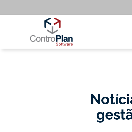
Notíci
gestã