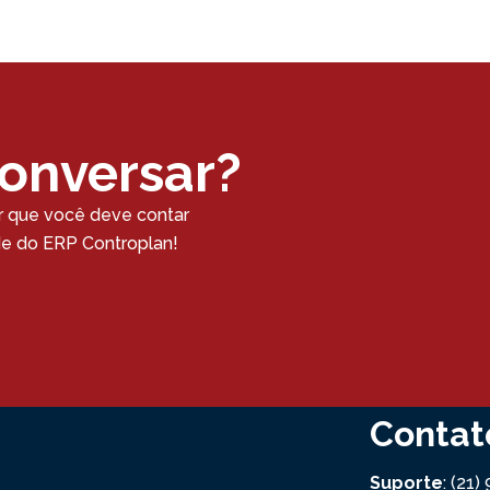
conversar?
r que você deve contar
ade do ERP Controplan!
Contat
Suporte
: (21