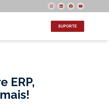
SUPORTE
re ERP,
 mais!