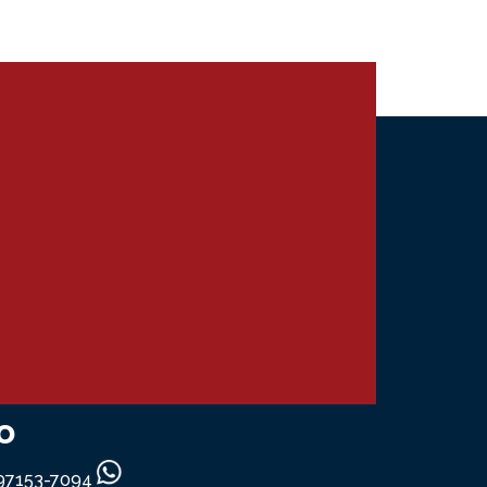
o
) 97153-7094