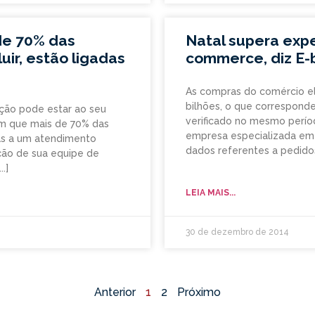
de 70% das
Natal supera exp
ir, estão ligadas
commerce, diz E-b
As compras do comércio el
bilhões, o que correspond
ção pode estar ao seu
verificado no mesmo perío
m que mais de 70% das
empresa especializada em 
das a um atendimento
dados referentes a pedido
ação de sua equipe de
LEIA MAIS...
30 de dezembro de 2014
Anterior
1
2
Próximo