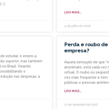
LEIA MAIS...
4 de julho de 2018
Perda e roubo de
empresa?
e estudar, o ensino a
ação superior, mas também
Aquela sensação de que “n
no Brasil. Visando
anonimato, está cada vez 
ossibilitando o
virtual. O roubo ou seqües
 redução nas despesas, a
vez mais frequente e tem t
públicas e pessoas anônim
LEIA MAIS...
11 de setembro de 2017