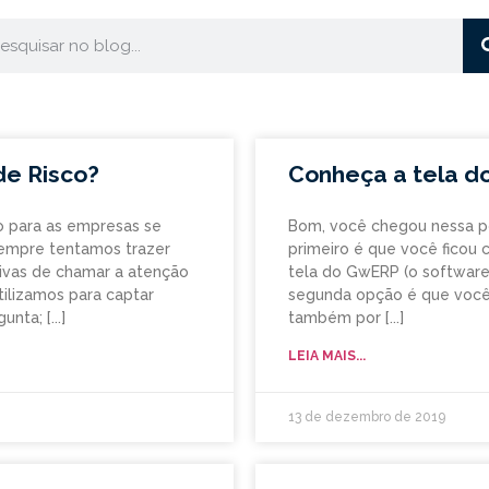
de Risco?
Conheça a tela d
o para as empresas se
Bom, você chegou nessa p
empre tentamos trazer
primeiro é que você ficou 
tivas de chamar a atenção
tela do GwERP (o software 
ilizamos para captar
segunda opção é que você 
gunta;
também por
LEIA MAIS...
13 de dezembro de 2019