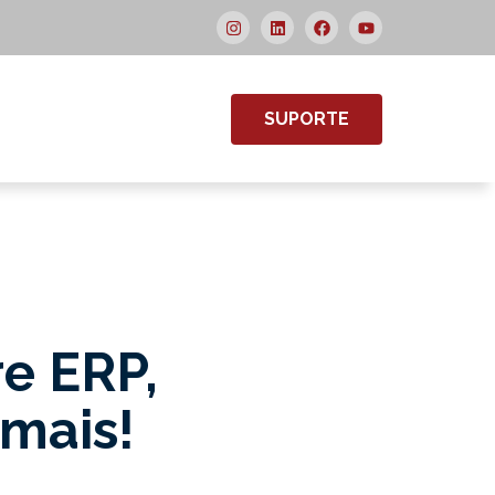
SUPORTE
re ERP,
 mais!