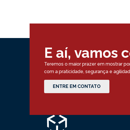
E aí, vamos 
Teremos o maior prazer em mostrar po
com a praticidade, segurança e agilid
ENTRE EM CONTATO