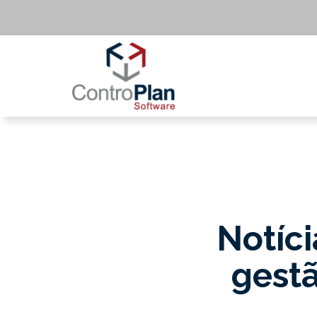
Notíci
gestã