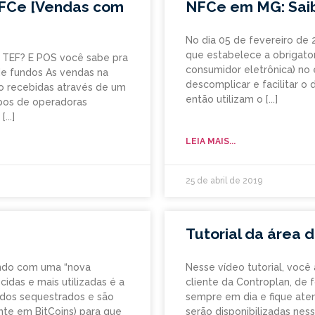
NFCe [Vendas com
NFCe em MG: Saib
No dia 05 de fevereiro de 
que estabelece a obrigato
 TEF? E POS você sabe pra
consumidor eletrônica) no
de fundos As vendas na
descomplicar e facilitar o
o recebidas através de um
então utilizam o
ipos de operadoras
LEIA MAIS...
25 de abril de 2019
Tutorial da área d
endo com uma “nova
Nesse vídeo tutorial, você
idas e mais utilizadas é a
cliente da Controplan, de 
dos sequestrados e são
sempre em dia e fique ate
nte em BitCoins) para que
serão disponibilizadas nes