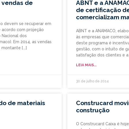
s vendas de
ABNT e a ANAMAC
de certificação 
comercializam ma
ejo devem se recuperar em
de acordo com projeção
ABNT e a ANAMACO, elabor
o Nacional dos
às empresas que comercial
maco). Em 2014, as vendas
deste programa é incentiv
um montante
gestão, com o intuito de ga
satisfação dos clientes e a
LEIA MAIS...
30 de julho de 2014
do de materiais
Construcard movi
construção
O Construcard Caixa é hoje