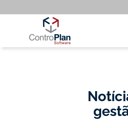
Notíci
gestã