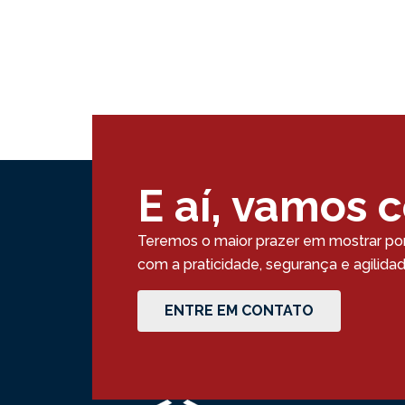
E aí, vamos 
Teremos o maior prazer em mostrar po
com a praticidade, segurança e agilid
ENTRE EM CONTATO