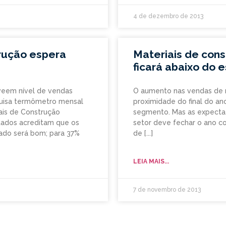
4 de dezembro de 2013
trução espera
Materiais de con
ficará abaixo do 
eveem nível de vendas
O aumento nas vendas de m
uisa termômetro mensal
proximidade do final do a
iais de Construção
segmento. Mas as expectat
tados acreditam que os
setor deve fechar o ano 
tado será bom; para 37%
de
LEIA MAIS...
7 de novembro de 2013