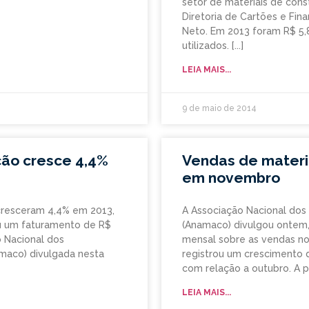
setor de materiais de cons
Diretoria de Cartões e Fi
Neto. Em 2013 foram R$ 5,
utilizados.
LEIA MAIS...
9 de maio de 2014
ção cresce 4,4%
Vendas de materi
em novembro
 cresceram 4,4% em 2013,
A Associação Nacional dos
ou um faturamento de R$
(Anamaco) divulgou ontem,
o Nacional dos
mensal sobre as vendas no
maco) divulgada nesta
registrou um crescimento
com relação a outubro. A p
LEIA MAIS...