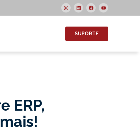
SUPORTE
re ERP,
 mais!