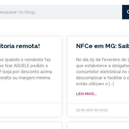
itoria remota!
NFCe em MG: Saib
Sabe quando o vendedor faz
No dia 05 de fevereiro de 
ue tirar AQUELE pedido e
que estabelece a obrigato
e? (seja por desconto acima
consumidor eletrônica) no
 crédito ou margem mínima
descomplicar e facilitar o
então utilizam o
LEIA MAIS...
25 de abril de 2019